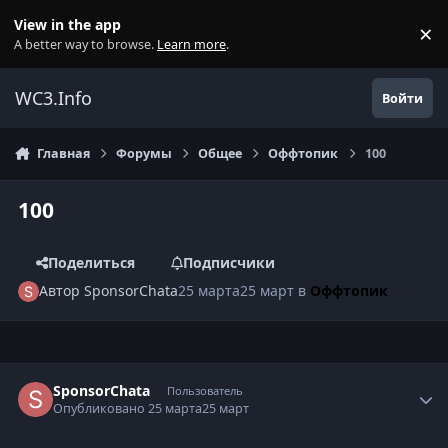
Перейти к содержанию
View in the app
×
Di
A better way to browse.
Learn more
.
WC3.Info
Войти
Главная
Форумы
Общее
Оффтопик
100
100
Поделиться
Подписчики
Автор
SponsorChata
25 марта
25 март
в
Оффтопик
Author stats
SponsorChata
Пользователь
Опубликовано
25 марта
25 март