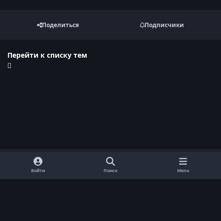
Поделиться
Подписчики
Перейти к списку тем
Войти
Поиск
Menu
Обратная связь
Cookie-файлы
Договор оферты
Политика конфиденциальности