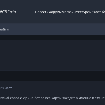
WC3.Info
Новости
Форумы
Магазин
Ресурсы
Хост б
 зайти
20 март
rvival chaos с Ирина бот,во все карты заходит а именно в эту,не