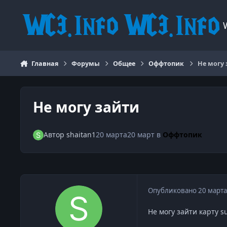
Перейти к содержанию
Главная
Форумы
Общее
Оффтопик
Не могу
Не могу зайти
Автор
shaitan1
20 марта
20 март
в
Оффтопик
Опубликовано
20 марта
Не могу зайти карту su