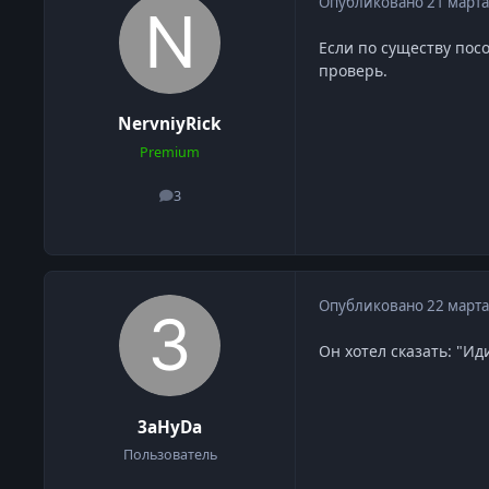
Опубликовано
21 марта
Если по существу пос
проверь.
NervniyRick
Premium
3
сообщения
Опубликовано
22 марта
Он хотел сказать: "Иди
3aHyDa
Пользователь