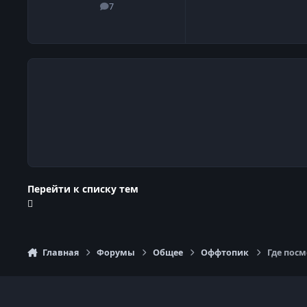
7
сообщения
Перейти к списку тем
Главная
Форумы
Общее
Оффтопик
Где посм