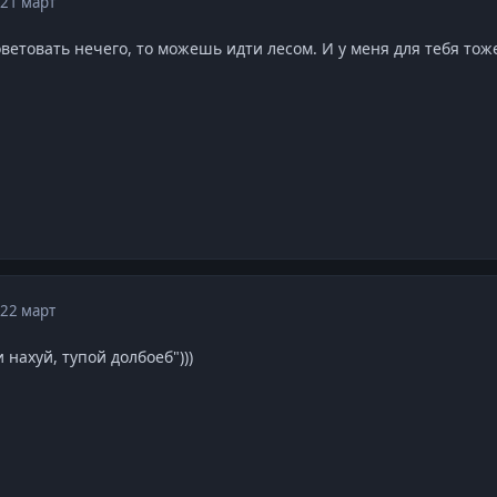
21 март
оветовать нечего, то можешь идти лесом. И у меня для тебя тож
22 март
 нахуй, тупой долбоеб")))