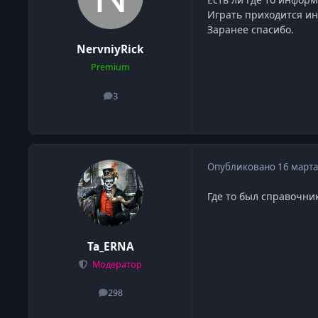
Играть приходится ин
Заранее спасибо.
NervniyRick
Premium
3
сообщения
Опубликовано
16 марта
Где то был справочни
Ta_ERNA
Модератор
298
сообщения