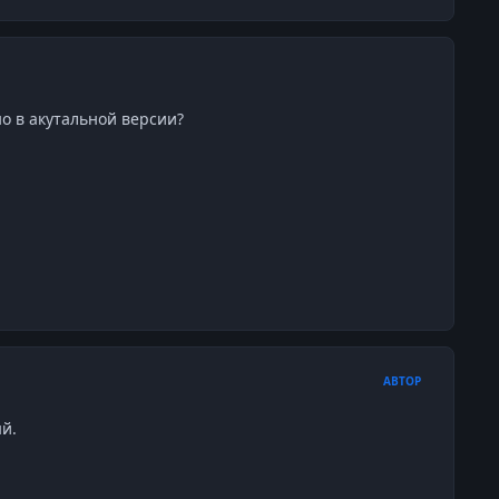
но в акутальной версии?
АВТОР
й.