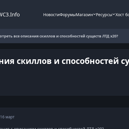
WC3.Info
Новости
Форумы
Магазин
Ресурсы
Хост б
отреть все описания скиллов и способностей существ ЛТД х20?
ния скиллов и способностей с
16 март
мация с описанием скиллов и способностей ЛТД х20?