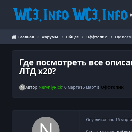
Перейти к содержанию
Главная
Форумы
Общее
Оффтопик
Где посм
Где посмотреть все описа
ЛТД х20?
Автор
NervniyRick
16 марта
16 март
в
Оффтопик
Опубликовано
16 марта
Есть ли где то инфор