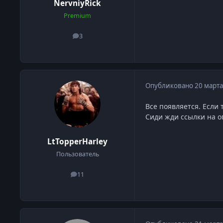
NervniyRick
Premium
3
сообщения
Опубликовано
20 марта
Все появляется. Если
Сиди жди ссылки на о
LtTopperHarley
Пользователь
11
сообщения