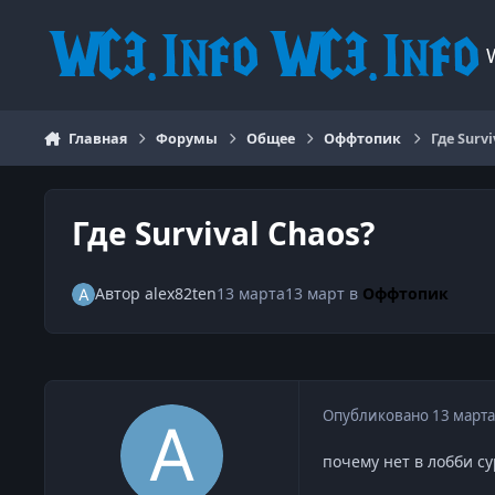
Перейти к содержанию
Главная
Форумы
Общее
Оффтопик
Где Survi
Где Survival Chaos?
Автор
alex82ten
13 марта
13 март
в
Оффтопик
Опубликовано
13 марта
почему нет в лобби с