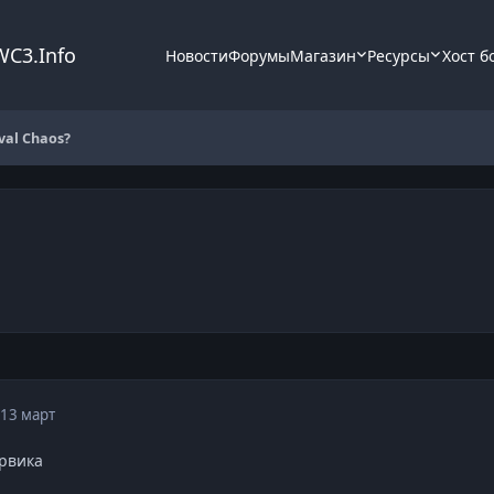
WC3.Info
Новости
Форумы
Магазин
Ресурсы
Хост б
val Chaos?
13 март
урвика