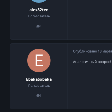
alex82ten
Пользователь
4
сообщения
Опубликовано
13 марта
Аналогичный вопрос! А
EbakaSobaka
Пользователь
1
сообщения