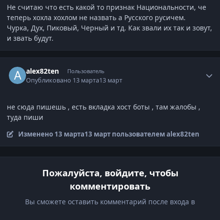
Не считаю что есть какой то признак Национальности, че
теперь хохла хохлом не назвать а Русского русичем.
Чурка, Дух, Пиковый, Черный и тд. Как звали их так и зовут,
и звать будут.
Author stats
alex82ten
Пользователь
Опубликовано
13 марта
13 март
не сюда пишешь , есть вкладка хост боты , там жалобы ,
туда пиши
Изменено
13 марта
13 март
пользователем alex82ten
Пожалуйста, войдите, чтобы
комментировать
Вы сможете оставить комментарий после входа в