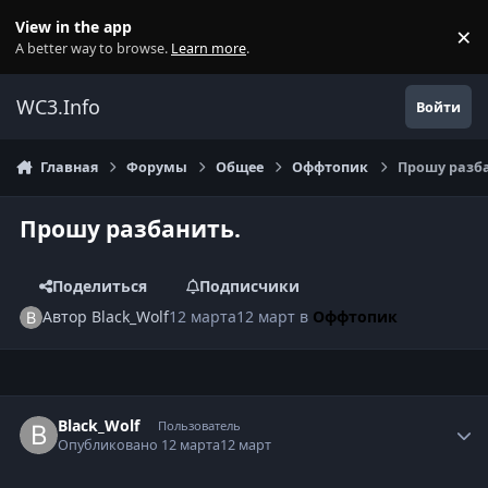
Перейти к содержанию
View in the app
×
Di
A better way to browse.
Learn more
.
WC3.Info
Войти
Главная
Форумы
Общее
Оффтопик
Прошу разб
Прошу разбанить.
Поделиться
Подписчики
Автор
Black_Wolf
12 марта
12 март
в
Оффтопик
Author stats
Black_Wolf
Пользователь
Опубликовано
12 марта
12 март