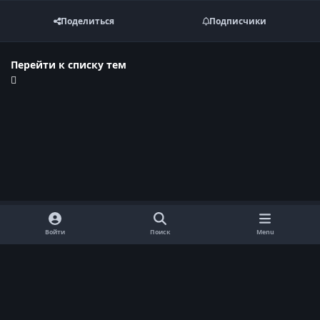
Поделиться
Подписчики
Перейти к списку тем
Войти
Поиск
Menu
Обратная связь
Cookie-файлы
Договор оферты
Политика конфиденциальности