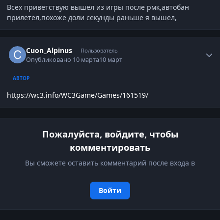
Всех приветствую вышел из игры после рмк,автобан
прилетел,похоже доли секунды раньше я вышел,
Author stats
Cuon_Alpinus
Пользователь
Опубликовано
10 марта
10 март
АВТОР
https://wc3.info/WC3Game/Games/161519/
Пожалуйста, войдите, чтобы
комментировать
Вы сможете оставить комментарий после входа в
Войти