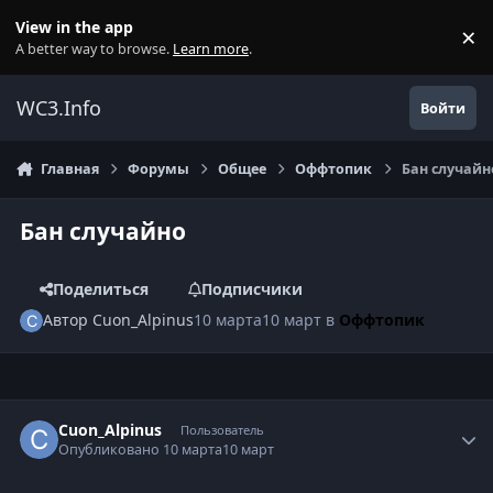
Перейти к содержанию
View in the app
×
Di
A better way to browse.
Learn more
.
WC3.Info
Войти
Главная
Форумы
Общее
Оффтопик
Бан случайн
Бан случайно
Поделиться
Подписчики
Автор
Cuon_Alpinus
10 марта
10 март
в
Оффтопик
Author stats
Cuon_Alpinus
Пользователь
Опубликовано
10 марта
10 март