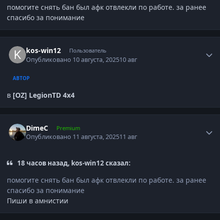
помогите снять бан был афк отвлекли по работе. за ранее
спасибо за понимание
Author stats
kos-win12
Пользователь
Опубликовано
10 августа, 2025
10 авг
АВТОР
в
[OZ] LegionTD 4x4
Author stats
DimeC
Premium
Опубликовано
11 августа, 2025
11 авг
18 часов назад, kos-win12 сказал:
помогите снять бан был афк отвлекли по работе. за ранее
спасибо за понимание
Пиши в амнистии