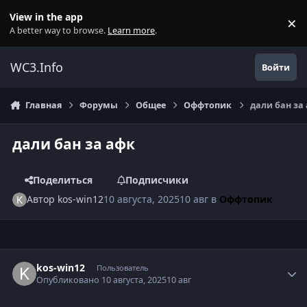
Перейти к содержанию
View in the app
×
Di
A better way to browse.
Learn more
.
WC3.Info
Войти
Главная
Форумы
Общее
Оффтопик
дали бан за
дали бан за афк
Поделиться
Подписчики
Автор
kos-win12
10 августа, 2025
10 авг
в
Оффтопик
Author stats
kos-win12
Пользователь
Опубликовано
10 августа, 2025
10 авг