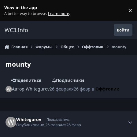
Перейти к содержанию
View in the app
×
Di
A better way to browse.
Learn more
.
WC3.Info
Войти
Главная
Форумы
Общее
Оффтопик
mounty
mounty
Поделиться
Подписчики
Автор
Whitegurov
26 февраля
26 февр
в
Оффтопик
Author stats
Whitegurov
Пользователь
Опубликовано
26 февраля
26 февр