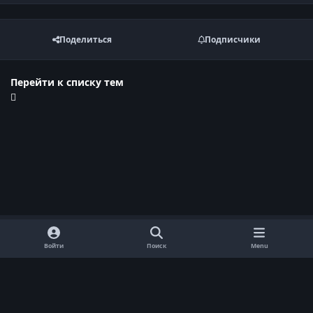
Поделиться
Подписчики
Перейти к списку тем
Войти
Поиск
Menu
Обратная связь
Cookie-файлы
Договор оферты
Политика конфиденциальности