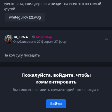
хуесос века, слил дерево и пиздит на всех что он самый
крутой
whitegurov (2).w3g
Author stats
Ta_ERNA
Модератор
Опубликовано
27 февраля
27 февр
На кол суку посадить
Пожалуйста, войдите, чтобы
комментировать
Вы сможете оставить комментарий после входа в
Войти