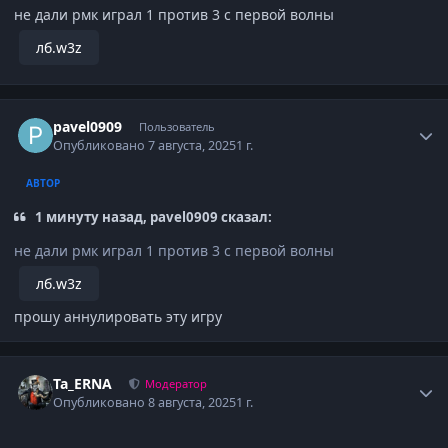
не дали рмк играл 1 против 3 с первой волны
лб.w3z
Author stats
pavel0909
Пользователь
Опубликовано
7 августа, 2025
1 г.
АВТОР
1 минуту назад, pavel0909 сказал:
не дали рмк играл 1 против 3 с первой волны
лб.w3z
прошу аннулировать эту игру
Author stats
Ta_ERNA
Модератор
Опубликовано
8 августа, 2025
1 г.