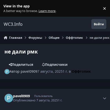
Перейти к содержанию
View in the app
×
Di
A better way to browse.
Learn more
.
WC3.Info
Войти
Главная
Форумы
Общее
Оффтопик
не дали рмк
не дали рмк
Поделиться
Подписчики
Автор
pavel0909
7 августа, 2025
1 г.
в
Оффтопик
Author stats
pavel0909
Пользователь
Опубликовано
7 августа, 2025
1 г.