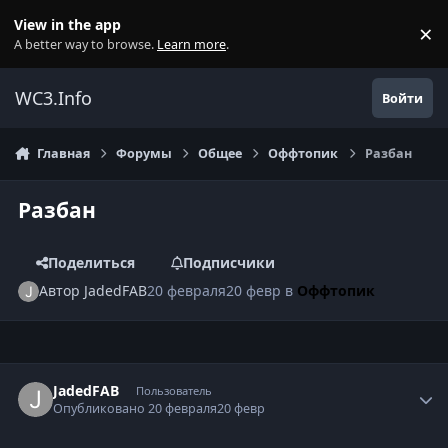
Перейти к содержанию
View in the app
×
Di
A better way to browse.
Learn more
.
WC3.Info
Войти
Главная
Форумы
Общее
Оффтопик
Разбан
Разбан
Поделиться
Подписчики
Автор
JadedFAB
20 февраля
20 февр
в
Оффтопик
Author stats
JadedFAB
Пользователь
Опубликовано
20 февраля
20 февр