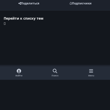
Поделиться
Подписчики
Перейти к списку тем
Войти
Поиск
Menu
Обратная связь
Cookie-файлы
Договор оферты
Политика конфиденциальности