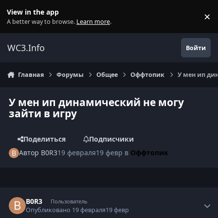
Перейти к содержанию
View in the app
×
Di
A better way to browse.
Learn more
.
WC3.Info
Войти
Главная
Форумы
Общее
Оффтопик
У мен ип ди
У мен ип динамический не могу
зайти в игру
Поделиться
Подписчики
Автор
B0R3
19 февраля
19 февр
в
Оффтопик
Author stats
B0R3
Пользователь
Опубликовано
19 февраля
19 февр