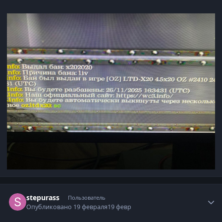
Author stats
stepurass
Пользователь
Опубликовано
19 февраля
19 февр