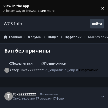
Перейти к содержанию
View in the app
×
Di
A better way to browse.
Learn more
.
WC3.Info
Войти
Главная
Форумы
Общее
Оффтопик
Бан без при
Бан без причины
Поделиться
Подписчики
Автор
Toxa22222222
17 февраля
17 февр
в
Оффтопик
Author stats
Toxa22222222
Пользователь
Опубликовано
17 февраля
17 февр