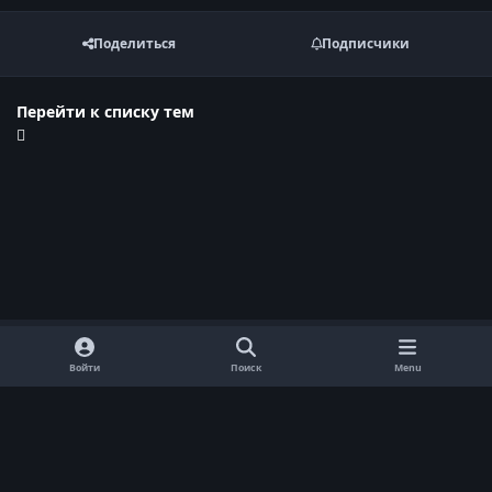
Поделиться
Подписчики
Перейти к списку тем
Войти
Поиск
Menu
Обратная связь
Cookie-файлы
Договор оферты
Политика конфиденциальности