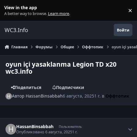
Перейти к содержанию
View in the app
×
Di
A better way to browse.
Learn more
.
WC3.Info
Войти
Главная
Форумы
Общее
Оффтопик
oyun içi yas
oyun içi yasaklanma Legion TD x20
wc3.info
Поделиться
Подписчики
Автор
HassanBinsabbah
6 августа, 2025
1 г.
в
Оффтопик
Author stats
HassanBinsabbah
Пользователь
Опубликовано
6 августа, 2025
1 г.