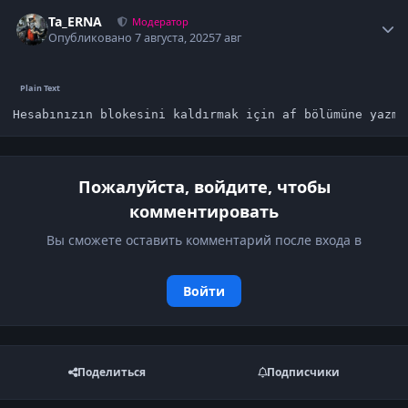
Author stats
Ta_ERNA
Модератор
Опубликовано
7 августа, 2025
7 авг
Hesabınızın blokesini kaldırmak için af bölümüne yazma
Пожалуйста, войдите, чтобы
комментировать
Вы сможете оставить комментарий после входа в
Войти
Поделиться
Подписчики