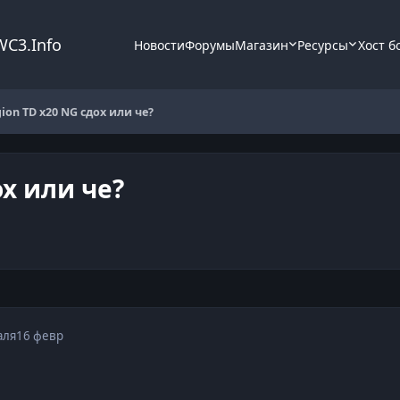
WC3.Info
Новости
Форумы
Магазин
Ресурсы
Хост б
gion TD x20 NG сдох или че?
ох или че?
аля
16 февр