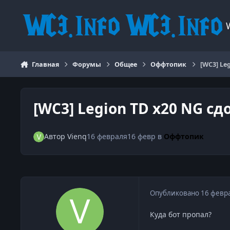
Перейти к содержанию
Главная
Форумы
Общее
Оффтопик
[WC3] Le
[WC3] Legion TD x20 NG сд
Автор
Vienq
16 февраля
16 февр
в
Оффтопик
Опубликовано
16 февр
Куда бот пропал?