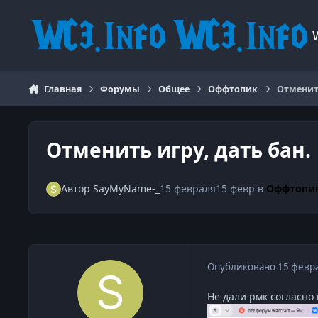
Перейти к содержанию
Главная
Форумы
Общее
Оффтопик
Отменить
Отменить игру, дать бан.
Автор
SayMyName-_
15 февраля
15 февр
в
Оффтопи
Опубликовано
15 февр
Не дали рмк согласно