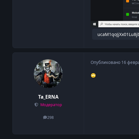
ucaM1qoJjXx01Lu8j
Опубликовано
16 февр
🙄
Ta_ERNA
Модератор
298
сообщения