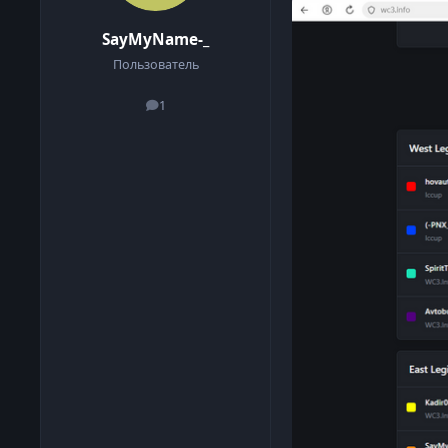
SayMyName-_
Пользователь
1
сообщения