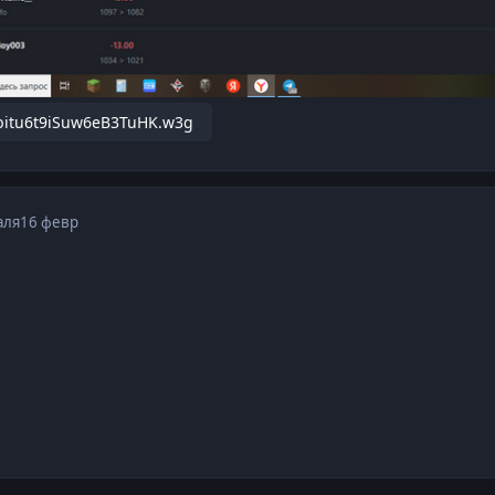
bitu6t9iSuw6eB3TuHK.w3g
аля
16 февр