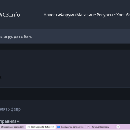
WC3.Info
Новости
Форумы
Магазин
Ресурсы
Хост б
 игру, дать бан.
к
аля
15 февр
 правилам.