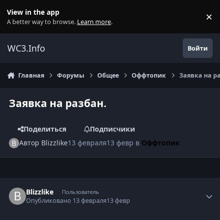
Перейти к содержанию
View in the app
×
Di
A better way to browse.
Learn more
.
WC3.Info
Войти
Главная
Форумы
Общее
Оффтопик
Заявка на р
Заявка на разбан.
Поделиться
Подписчики
Автор
Blizzlike
13 февраля
13 февр
в
Оффтопик
Author stats
Blizzlike
Пользователь
Опубликовано
13 февраля
13 февр