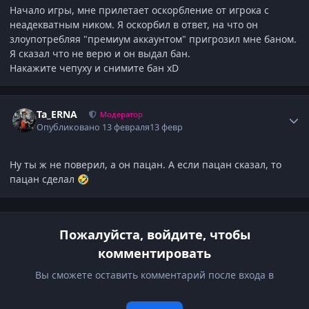
Начало игры, мне прилетает оскорбление от игрока с
неадекватным ником. Я оскорбил в ответ, на что он
злоупотребляя "премиум аккаунтом" пригрозил мне баном.
Я сказал что не верю и он выдал бан.
Накажите чепуху и снимите бан xD
Author stats
Ta_ERNA
Модератор
Опубликовано
13 февраля
13 февр
Ну ты ж не поверил, а он пацан. А если пацан сказал, то
пацан сделал
🤣
Пожалуйста, войдите, чтобы
комментировать
Вы сможете оставить комментарий после входа в