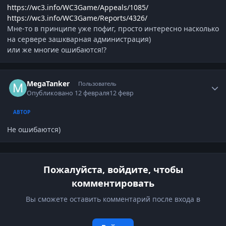
https://wc3.info/WC3Game/Appeals/1085/
https://wc3.info/WC3Game/Reports/4326/
Мне-то в принципе уже пофиг, просто интересно насколько
на сервере зашкварная администрация)
или же многие ошибаются!?
Author stats
MegaTanker
Пользователь
Опубликовано
12 февраля
12 февр
АВТОР
Не ошибаются)
Пожалуйста, войдите, чтобы
комментировать
Вы сможете оставить комментарий после входа в