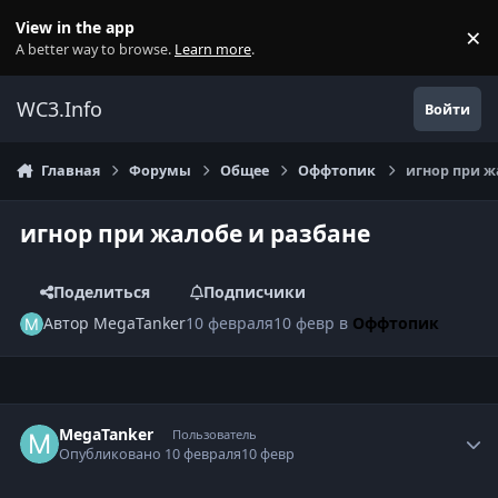
Перейти к содержанию
View in the app
×
Di
A better way to browse.
Learn more
.
WC3.Info
Войти
Главная
Форумы
Общее
Оффтопик
игнор при ж
игнор при жалобе и разбане
Поделиться
Подписчики
Автор
MegaTanker
10 февраля
10 февр
в
Оффтопик
Author stats
MegaTanker
Пользователь
Опубликовано
10 февраля
10 февр