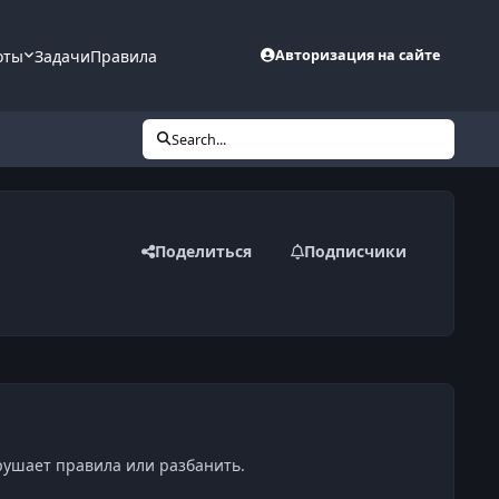
оты
Задачи
Правила
Авторизация на сайте
Search...
Поделиться
Подписчики
рушает правила или разбанить.