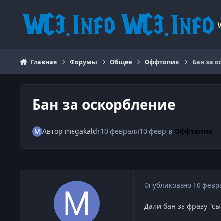
Перейти к содержанию
Главная
Форумы
Общее
Оффтопик
Бан за о
Бан за оскорбление
Автор
megakaldr
10 февраля
10 февр
в
Оффтопик
Опубликовано
10 февр
Дали бан за фразу "с