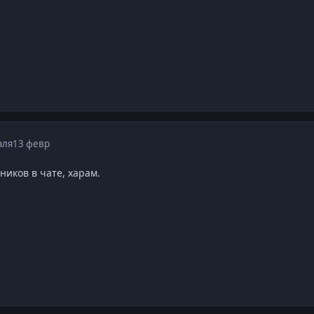
аля
13 февр
иков в чате, харам.