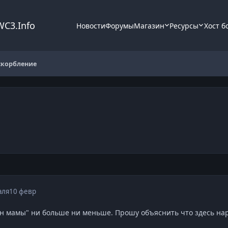
WC3.Info
Новости
Форумы
Магазин
Ресурсы
Хост б
скорбление
аля
10 февр
ын мамы" ни больше ни меньше. Прошу объяснить что здесь на