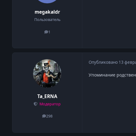
megakaldr
Пользователь
1
сообщения
Опубликовано
13 февр
Упоминание родственн
Ta_ERNA
Модератор
298
сообщения