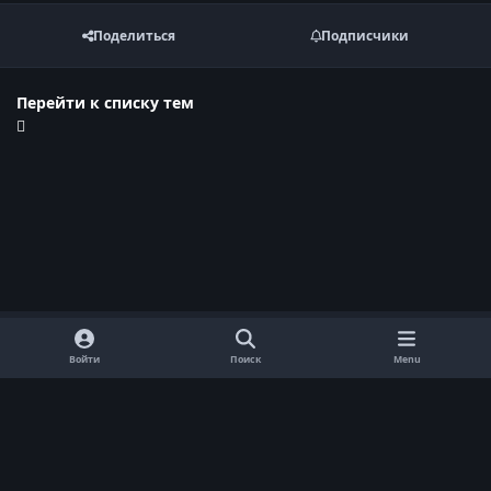
Поделиться
Подписчики
Перейти к списку тем
Войти
Поиск
Menu
Обратная связь
Cookie-файлы
Договор оферты
Политика конфиденциальности