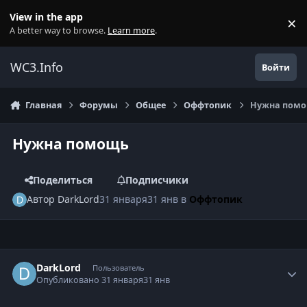
Перейти к содержанию
View in the app
×
Di
A better way to browse.
Learn more
.
WC3.Info
Войти
Главная
Форумы
Общее
Оффтопик
Нужна пом
Нужна помощь
Поделиться
Подписчики
Автор
DarkLord
31 января
31 янв
в
Оффтопик
Author stats
DarkLord
Пользователь
Опубликовано
31 января
31 янв