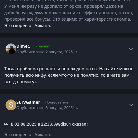
У меня ни разу не дропало от орков, проверял даже на
дабл бонусах, думал может какой-то эффект дропает, но нет,
проверил все бонусы. Это видимо от характеристик компа.
Это скорее от Айкапа.
Author stats
DimeC
Premium
Опубликовано
2 августа, 2025
1 г.
Тогда проблема решается переходом на оз. На сайте можно
получить всю инфу, если что-то не понятно, то в чате вам
всегда помогут.
Author stats
SurvGamer
Пользователь
Опубликовано
3 августа, 2025
1 г.
В 02.08.2025 в 22:33, Awdis01 сказал:
Это скорее от Айкапа.