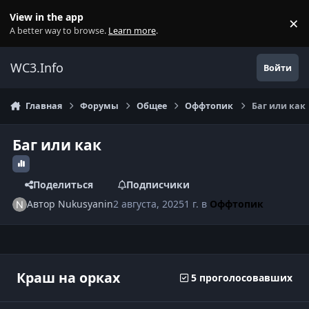
Перейти к содержанию
View in the app
×
Di
A better way to browse.
Learn more
.
WC3.Info
Войти
Главная
Форумы
Общее
Оффтопик
Баг или как
Баг или как
Поделиться
Подписчики
Автор
Nukusyanin
2 августа, 2025
1 г.
в
Оффтопик
Краш на орках
5 проголосовавших