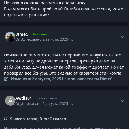
Не важно сколько раз менял оперативку.
В чем может быть проблема? Ошибка ведь массовая, может
подскажите решение?
Author stats
DimeC
Premium
Опубликовано
2 августа, 2025
1 г.
Неизвестно от чего это, ты не первый кто жалуется на это.
У меня ни разу не дропало от орков, проверял даже на
дабл бонусах, думал может какой-то эффект дропает, но нет,
проверил все бонусы. Это видимо от характеристик компа.
Изменено
2 августа, 2025
1 г.
пользователем DimeC
Author stats
Awdis01
Пользователь
Опубликовано
2 августа, 2025
1 г.
9 часов назад, DimeC сказал:
Неизвестно от чего это, ты не первый кто жалуется на это.