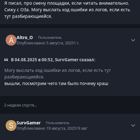
Я писал, про смену площадки, если читать внимательно.
Сижу с ОЗа. Могу выслать код ошибки из логов, если есть
тут разбирающиейся.
Author stats
Altro_O
Пользователь
Опубликовано
5 августа, 2025
1 г.
В 04.08.2025 в 00:52, SurvGamer сказал:
Могу выслать код ошибки из логов, если есть тут
разбирающиейся.
вышли, посмотрим чего там было почему краш
2 недели спустя...
Author stats
SurvGamer
Пользователь
Опубликовано
19 августа, 2025
19 авг