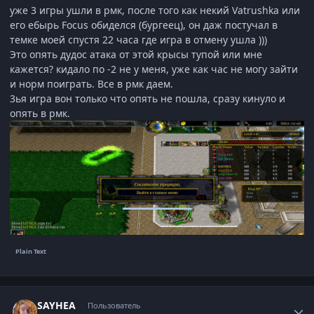
уже 3 игры ушли в рмк, после того как некий Vatrushka или
его ебырь Focus обиделся (бургеец), он даж постучал в
темке моей спустя 22 часа где игра в отмену ушла )))
Это опять дудос атака от этой крысы тупой или мне
кажется? кидало по -2 не у меня, уже как час не могу зайти
и норм поиграть. Все в рмк даем.
3ья игра вон только что опять не пошла, сразу кинуло и
опять в рмк.
Author stats
SAYHEA
Пользователь