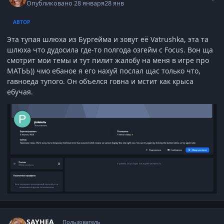
Опубликовано
28 января
28 янв
АВТОР
Эта тупая шлюха из Бургейма и зовут её Vatrushka, эта та
шлюха что дудосила где-то полгода озгейм с Focus. Вон ща
смотрит мои темы и тут пилит жалобу на меня в игре про
МАТЬЬ)) чмо ебаное я его нахуй послал щас только что,
гавноеда тупого. Он объелся говна и мстит как крыса
ебучая.
Author stats
SAYHEA
Пользователь