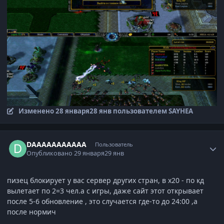
Изменено
28 января
28 янв
пользователем SAYHEA
Author stats
DAAAAAAAAAAA
Пользователь
Опубликовано
29 января
29 янв
пизец блокирует у вас сервер других стран, в х20 - по кд
вылетает по 2=3 чел.а с игры, даже сайт этот открывает
после 5-6 обновление , это случается где-то до 24:00 ,а
после нормич