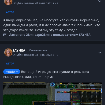
Опубликовано
28 января
28 янв
АВТОР
я ваще мирно зашел, не могу уже час сыграть нормально,
одни выкиды и рмки, и я их прописываю т.к. понимаю, что
это дудос какой-то. Поэтому эту тему и создал.
Изменено
28 января
28 янв
пользователем SAYHEA
Author stats
SAYHEA
Пользователь
Опубликовано
28 января
28 янв
АВТОР
Вот еще 2 игры до этого ушли в рмк, всех
@Robert
выкидывает. Дал, конечно рмк.