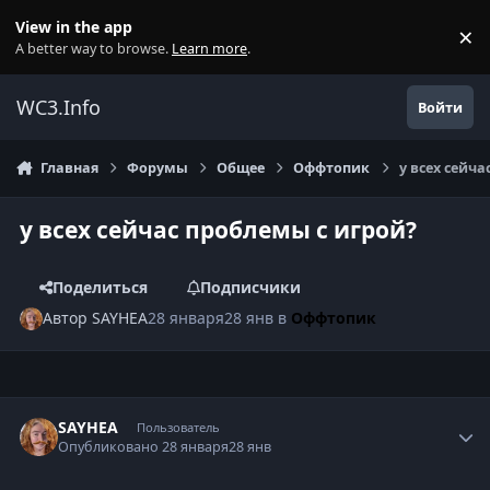
Перейти к содержанию
View in the app
×
Di
A better way to browse.
Learn more
.
WC3.Info
Войти
Главная
Форумы
Общее
Оффтопик
у всех сейча
у всех сейчас проблемы с игрой?
Поделиться
Подписчики
Автор
SAYHEA
28 января
28 янв
в
Оффтопик
Author stats
SAYHEA
Пользователь
Опубликовано
28 января
28 янв