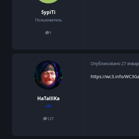
SypiTi
Пользователь
1
сообщения
Опубликовано
27 январ
https://wc3.info/WC3G
HaTalllKa
VIP
127
сообщения