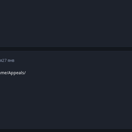
я
27 янв
ame/Appeals/