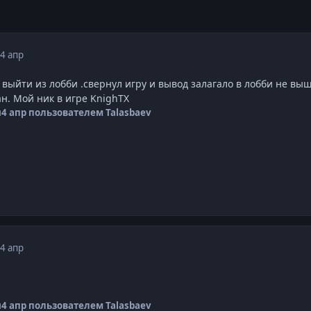
4 апр
 выйти из лобби .свернул игру и вывод залагало в лобби не вы
ан. Мой ник в игре KnighTX
я
4 апр
пользователем Talasbaev
4 апр
я
4 апр
пользователем Talasbaev