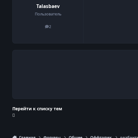
Talasbaev
Пользователь
2
сообщения
Перейти к списку тем
Главная
Форумы
Общее
Оффтопик
разбанте