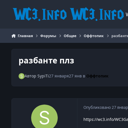
Перейти к содержанию
Главная
Форумы
Общее
Оффтопик
разбанте
разбанте плз
Автор
SypiTi
27 января
27 янв
в
Оффтопик
Опубликовано
27 январ
https://wc3.info/WC3