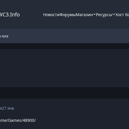
WC3.Info
Новости
Форумы
Магазин
Ресурсы
Хост б
 плз
я
27 янв
Game/Games/48900/