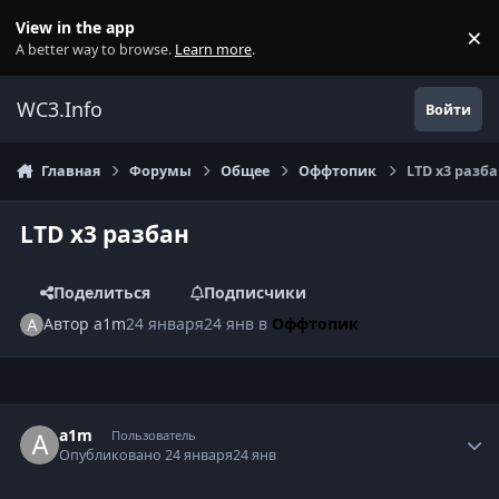
Перейти к содержанию
View in the app
×
Di
A better way to browse.
Learn more
.
WC3.Info
Войти
Главная
Форумы
Общее
Оффтопик
LTD x3 разба
LTD x3 разбан
Поделиться
Подписчики
Автор
a1m
24 января
24 янв
в
Оффтопик
Author stats
a1m
Пользователь
Опубликовано
24 января
24 янв