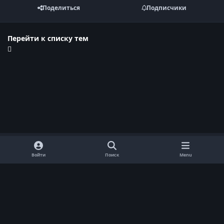
Поделиться
Подписчики
Перейти к списку тем
Войти
Поиск
Menu
Обратная связь
Cookie-файлы
Договор оферты
Политика конфиденциальности