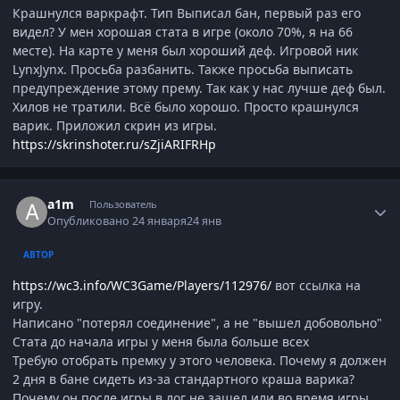
Крашнулся варкрафт. Тип Выписал бан, первый раз его
видел? У мен хорошая стата в игре (около 70%, я на 66
месте). На карте у меня был хороший деф. Игровой ник
LynxJynx. Просьба разбанить. Также просьба выписать
предупреждение этому прему. Так как у нас лучше деф был.
Хилов не тратили. Всё было хорошо. Просто крашнулся
варик. Приложил скрин из игры.
https://skrinshoter.ru/sZjiARIFRHp
Author stats
a1m
Пользователь
Опубликовано
24 января
24 янв
АВТОР
https://wc3.info/WC3Game/Players/112976/
вот ссылка на
игру.
Написано "потерял соединение", а не "вышел добовольно"
Стата до начала игры у меня была больше всех
Требую отобрать премку у этого человека. Почему я должен
2 дня в бане сидеть из-за стандартного краша варика?
Почему он после игры в лог не зашел или во время игры.