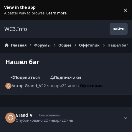
Перейти к содержанию
View in the app
×
Di
A better way to browse.
Learn more
.
WC3.Info
Войти
Главная
Форумы
Общее
Оффтопик
Нашёл баг
Нашёл баг
Поделиться
Подписчики
Автор
Grand_V
22 января
22 янв
в
Оффтопик
Author stats
Grand_V
Пользователь
Опубликовано
22 января
22 янв