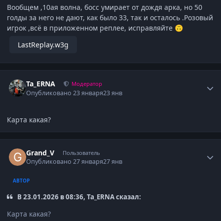
Вообщем ,10ая волна, босс умирает от дождя арка, но 50
голды за него не дают, как было 33, так и осталось .Розовый
игрок ,всё в приложенном реплее, исправляйте
🙃
LastReplay.w3g
Author stats
Ta_ERNA
Модератор
Опубликовано
23 января
23 янв
Карта какая?
Author stats
Grand_V
Пользователь
Опубликовано
27 января
27 янв
АВТОР
В 23.01.2026 в 08:36, Ta_ERNA сказал:
Карта какая?