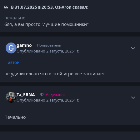
В 31.07.2025 в 20:53, Oz-Aron сказал:
печально
бля, а вы просто "лучшие помошники"
Author stats
gamno
Пользователь
Опубликовано
2 августа, 2025
1 г.
АВТОР
не удивительно что в этой игре все загнивает
Author stats
Ta_ERNA
Модератор
Опубликовано
2 августа, 2025
1 г.
Печально