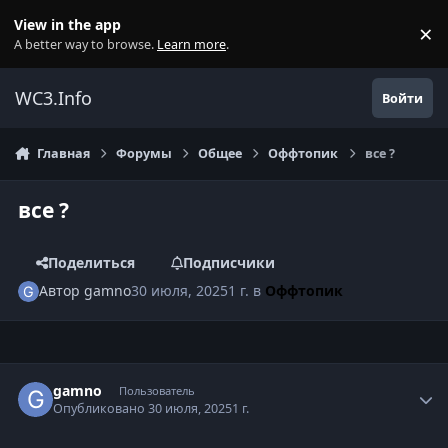
Перейти к содержанию
View in the app
×
Di
A better way to browse.
Learn more
.
WC3.Info
Войти
Главная
Форумы
Общее
Оффтопик
все ?
все ?
Поделиться
Подписчики
Автор
gamno
30 июля, 2025
1 г.
в
Оффтопик
Author stats
gamno
Пользователь
Опубликовано
30 июля, 2025
1 г.