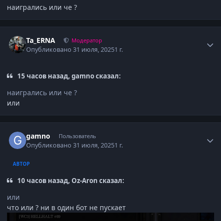
наигрались или че ?
Author stats
Ta_ERNA
Модератор
Опубликовано
31 июля, 2025
1 г.
15 часов назад, gamno сказал:
наигрались или че ?
или
Author stats
gamno
Пользователь
Опубликовано
31 июля, 2025
1 г.
АВТОР
10 часов назад, Oz-Aron сказал:
или
что или ? ни в один бот не пускает