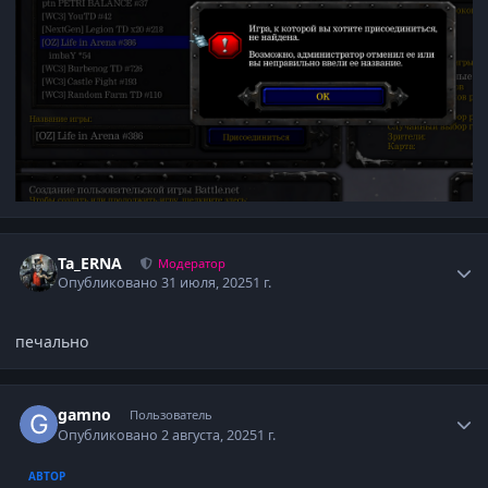
Author stats
Ta_ERNA
Модератор
Опубликовано
31 июля, 2025
1 г.
печально
Author stats
gamno
Пользователь
Опубликовано
2 августа, 2025
1 г.
АВТОР