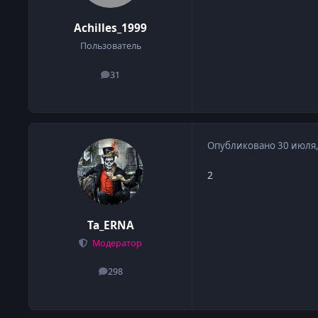
Achilles_1999
Пользователь
31
сообщения
Опубликовано
30 июля
2
Ta_ERNA
Модератор
298
сообщения