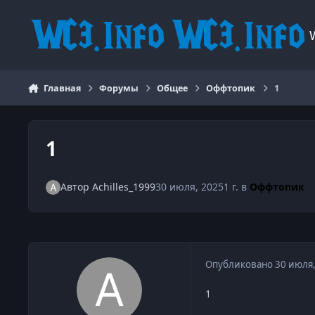
Перейти к содержанию
Главная
Форумы
Общее
Оффтопик
1
1
Автор
Achilles_1999
30 июля, 2025
1 г.
в
Оффтопик
Опубликовано
30 июля
1