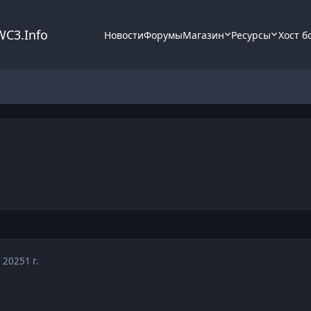
WC3.Info
Новости
Форумы
Магазин
Ресурсы
Хост б
, 2025
1 г.