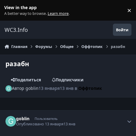
Перейти к содержанию
View in the app
×
Di
A better way to browse.
Learn more
.
WC3.Info
Войти
Главная
Форумы
Общее
Оффтопик
разабн
разабн
Поделиться
Подписчики
Автор
goblin
13 января
13 янв
в
Оффтопик
Author stats
goblin
Пользователь
Опубликовано
13 января
13 янв