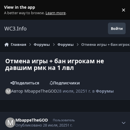
Перейти к содержанию
View in the app
×
Di
A better way to browse.
Learn more
.
WC3.Info
Войти
Главная
Форумы
Форумы
Отмена игры + бан игрок
Отмена игры + бан игрокам не
давшим рмк на 1 лвл
Поделиться
Подписчики
Автор
MbappeTheGOD
28 июля, 2025
1 г.
в
Форумы
Author stats
MbappeTheGOD
Пользователь
Опубликовано
28 июля, 2025
1 г.