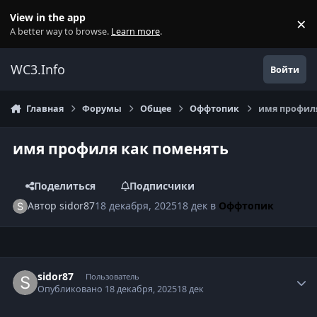
Перейти к содержанию
View in the app
×
Di
A better way to browse.
Learn more
.
WC3.Info
Войти
Главная
Форумы
Общее
Оффтопик
имя профил
имя профиля как поменять
Поделиться
Подписчики
Автор
sidor87
18 декабря, 2025
18 дек
в
Оффтопик
Author stats
sidor87
Пользователь
Опубликовано
18 декабря, 2025
18 дек