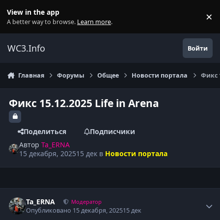
Перейти к содержанию
View in the app
×
Di
A better way to browse.
Learn more
.
WC3.Info
Войти
Главная
Форумы
Общее
Новости портала
Фикс 1
Фикс 15.12.2025 Life in Arena
Поделиться
Подписчики
Автор
Ta_ERNA
15 декабря, 2025
15 дек
в
Новости портала
Author stats
Ta_ERNA
Модератор
Опубликовано
15 декабря, 2025
15 дек