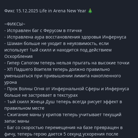
Фикс 15.12.2025 Life in Arena New Year
🎄
~ФИКСЫ~
- Исправлен баг с Ферусом в птичке
- Исправлена аура восстановления здоровья Инфернуса
- Шаман больше не уходит в неуязвимость, если
использует 1ый скилл и находится под действием
Оскорбления
- Гипер Сапогом теперь нельзя прыгать на высокие точки
- ХП Падшего Воителя теперь должно правильно
уменьшаться при привышении лимита накопленного
урона
- Прок Волны Огня от Инфернальной Сферы и Инфернуса
больше не застревает в текстурах
- 1ый скилл Жнеца Душ теперь всегда рисует эффект в
правильном месте
- Сжигание маны у крипов теперь учитывает текущий
запас маны
- Баг со скоростью перемещения на базе превращен в
фичу, теперь герою дается 5 секунд ускорения после