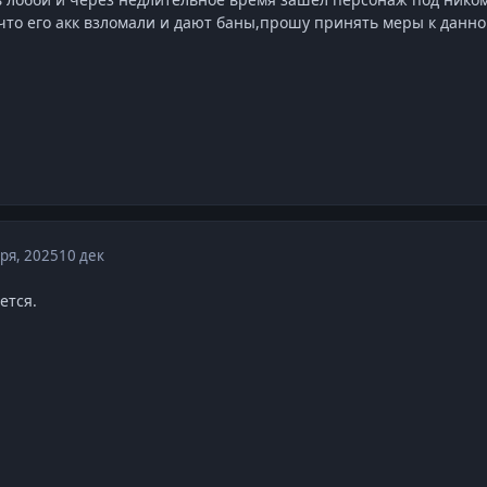
что его акк взломали и дают баны,прошу принять меры к данн
ря, 2025
10 дек
ется.