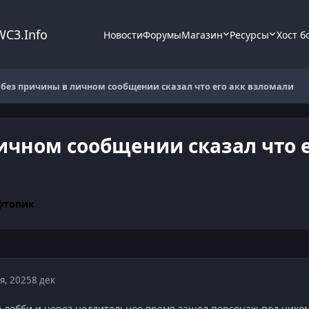
WC3.Info
Новости
Форумы
Магазин
Ресурсы
Хост б
 без причины в личном сообщении сказал что его акк взломали
ичном сообщении сказал что е
фтопик
я, 2025
8 дек
в лобби и через недлительное время зашел персонаж под ником