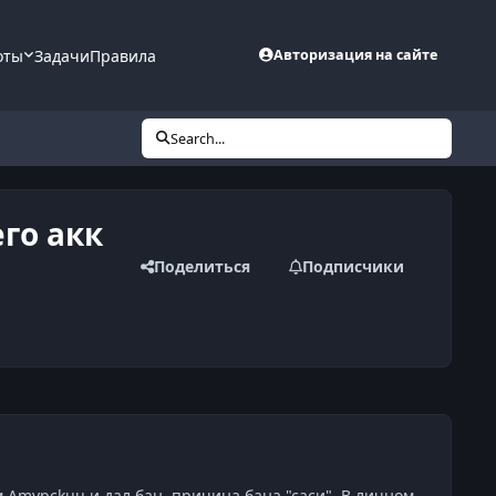
оты
Задачи
Правила
Авторизация на сайте
Search...
го акк
Поделиться
Подписчики
 Amypckuu и дал бан ,причина бана "саси". В личном