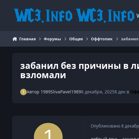
Перейти к содержанию
Главная
Форумы
Общее
Оффтопик
забанил
забанил без причины в л
взломали
Автор
1989SlivaPavel1989
8 декабря, 2025
8 дек
в
Оф
Опубликовано
8 декабр
добрый день , зашел 