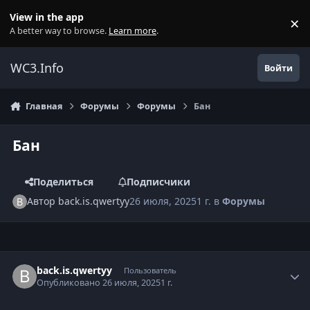
Перейти к содержанию
View in the app
×
Di
A better way to browse.
Learn more
.
WC3.Info
Войти
Главная
Форумы
Форумы
Бан
Бан
Поделиться
Подписчики
Автор
back.is.qwertyy
26 июля, 2025
1 г.
в
Форумы
Author stats
back.is.qwertyy
Пользователь
Опубликовано
26 июля, 2025
1 г.