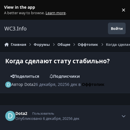
Перейти к содержанию
View in the app
×
Di
A better way to browse.
Learn more
.
WC3.Info
Войти
Главная
Форумы
Общее
Оффтопик
Когда сдела
Когда сделают стату стабильно?
Поделиться
Подписчики
Автор
Dota2
6 декабря, 2025
6 дек
в
Оффтопик
Author stats
Dota2
Пользователь
Опубликовано
6 декабря, 2025
6 дек