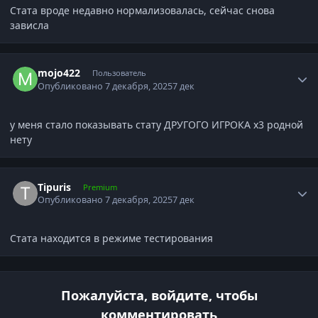
Стата вроде недавно нормализовалась, сейчас снова
зависла
Author stats
mojo422
Пользователь
Опубликовано
7 декабря, 2025
7 дек
у меня стало показывать стату ДРУГОГО ИГРОКА х3 родной
нету
Author stats
Tipuris
Premium
Опубликовано
7 декабря, 2025
7 дек
Стата находится в режиме тестирования
Пожалуйста, войдите, чтобы
комментировать