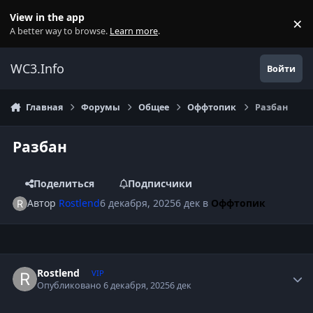
Перейти к содержанию
View in the app
×
Di
A better way to browse.
Learn more
.
WC3.Info
Войти
Главная
Форумы
Общее
Оффтопик
Разбан
Разбан
Поделиться
Подписчики
Автор
Rostlend
6 декабря, 2025
6 дек
в
Оффтопик
Author stats
Rostlend
VIP
Опубликовано
6 декабря, 2025
6 дек