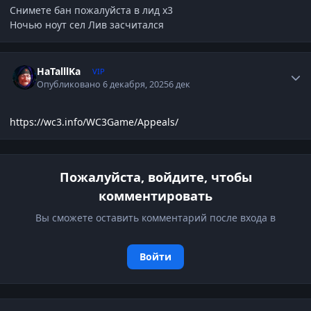
Снимете бан пожалуйста в лид х3
Ночью ноут сел Лив засчитался
Author stats
HaTalllKa
VIP
Опубликовано
6 декабря, 2025
6 дек
https://wc3.info/WC3Game/Appeals/
Пожалуйста, войдите, чтобы
комментировать
Вы сможете оставить комментарий после входа в
Войти