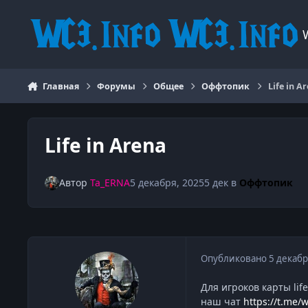
Перейти к содержанию
Главная
Форумы
Общее
Оффтопик
Life in A
Life in Arena
Автор
Ta_ERNA
5 декабря, 2025
5 дек
в
Оффтопик
Опубликовано
5 декабр
Для игроков карты lif
наш чат
https://t.me/w