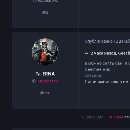
Пользователь
3
сообщения
Опубликовано
12 декаб
2 часа назад, Geec
а можно снять бан, я 
Geechee ник
Ta_ERNA
спасибо
Пиши амнистию а не 
Модератор
298
сообщения
13 дек
13 дек
Ta_ERNA
отк