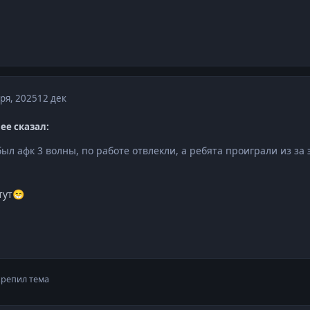
ря, 2025
12 дек
hee сказал:
был афк 3 волны, по работе отвлекли, а ребята проиграли из за э
тут
😁
репил тема