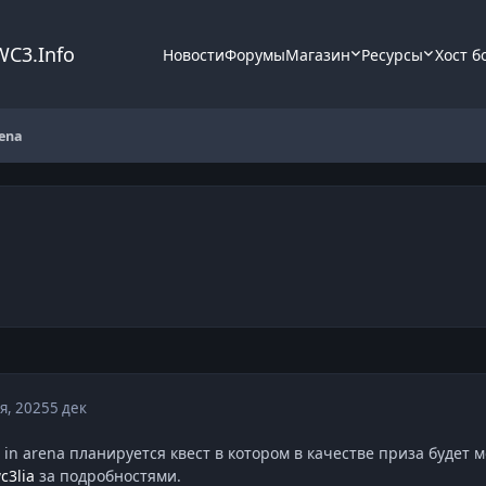
WC3.Info
Новости
Форумы
Магазин
Ресурсы
Хост б
rena
я, 2025
5 дек
e in arena планируется квест в котором в качестве приза буде
c3lia
за подробностями.