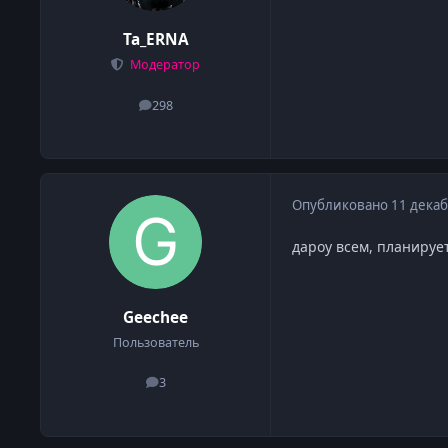
Ta_ERNA
Модератор
298
сообщения
Опубликовано
11 декаб
дароу всем, планируе
Geechee
Пользователь
3
сообщения