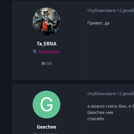
Опубликовано
12 декаб
Привет, да
Ta_ERNA
Модератор
298
сообщения
Опубликовано
12 декаб
а можно снять бан, я 
Geechee ник
спасибо
Geechee