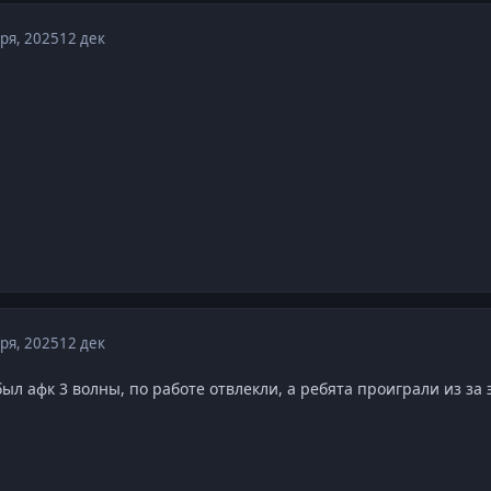
ря, 2025
12 дек
ря, 2025
12 дек
был афк 3 волны, по работе отвлекли, а ребята проиграли из за э