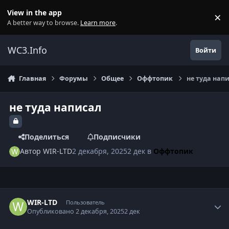
Перейти к содержанию
View in the app
×
Di
A better way to browse.
Learn more
.
WC3.Info
Войти
Главная
Форумы
Общее
Оффтопик
не туда нап
не туда написал
Поделиться
Подписчики
Автор
WIR-LTD
2 декабря, 2025
2 дек
в
Оффтопик
Author stats
WIR-LTD
Пользователь
Опубликовано
2 декабря, 2025
2 дек