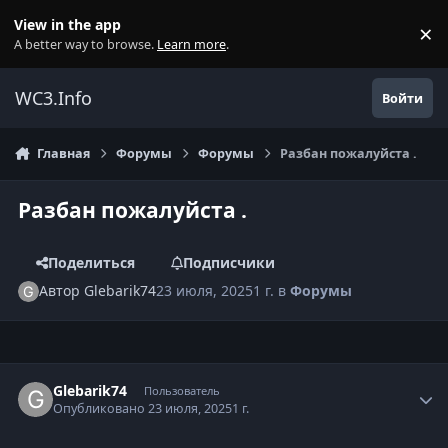
Перейти к содержанию
View in the app
×
Di
A better way to browse.
Learn more
.
WC3.Info
Войти
Главная
Форумы
Форумы
Разбан пожалуйста .
Разбан пожалуйста .
Поделиться
Подписчики
Автор
Glebarik74
23 июля, 2025
1 г.
в
Форумы
Author stats
Glebarik74
Пользователь
Опубликовано
23 июля, 2025
1 г.