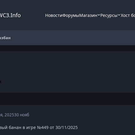
WC3.Info
Новости
Форумы
Магазин
Ресурсы
Хост б
азбан
к
я, 2025
30 нояб
ый банан в игре №449 от 30/11/2025