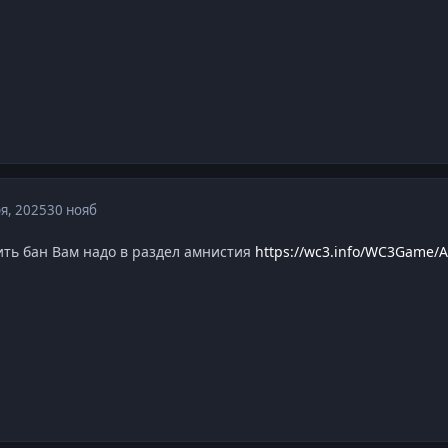
я, 2025
30 нояб
ить бан Вам надо в раздел амнистия
https://wc3.info/WC3Game/A