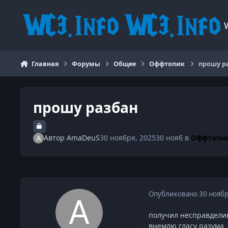
Перейти к содержанию
Главная
Форумы
Общее
Оффтопик
прошу р
прошу разбан
Автор
AmaDeuS
30 ноября, 2025
30 нояб
в
Оффтопи
Опубликовано
30 ноябр
получил несправделив
внемлю гласу разума