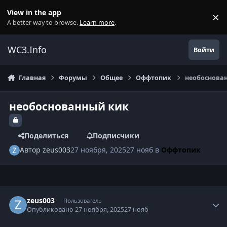
Перейти к содержанию
View in the app
×
Di
A better way to browse.
Learn more
.
WC3.Info
Войти
Главная
Форумы
Общее
Оффтопик
необоснова
необоснованный кик
Поделиться
Подписчики
Автор
zeus003
27 ноября, 2025
27 нояб
в
Оффтопик
Author stats
zeus003
Пользователь
Опубликовано
27 ноября, 2025
27 нояб