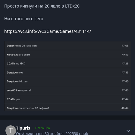
Просто кикнули на 20 лвле в LTDx20
Ни с того ни с сего
https://wc3.info/WC3Game/Games/431114/
Author stats
Tipuris
Premium
Опубликовано
30 ноября, 2025
30 нояб