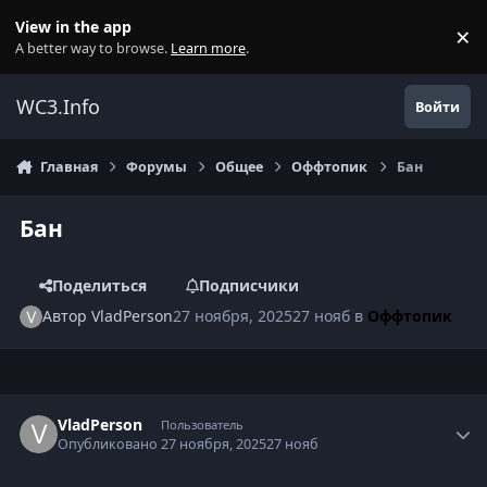
Перейти к содержанию
View in the app
×
Di
A better way to browse.
Learn more
.
WC3.Info
Войти
Главная
Форумы
Общее
Оффтопик
Бан
Бан
Поделиться
Подписчики
Автор
VladPerson
27 ноября, 2025
27 нояб
в
Оффтопик
Author stats
VladPerson
Пользователь
Опубликовано
27 ноября, 2025
27 нояб