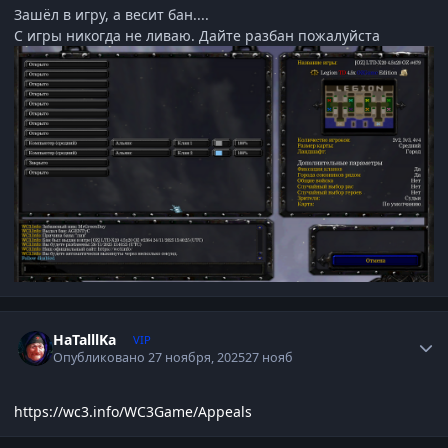
Зашёл в игру, а весит бан....
С игры никогда не ливаю. Дайте разбан пожалуйста
Author stats
HaTalllKa
VIP
Опубликовано
27 ноября, 2025
27 нояб
https://wc3.info/WC3Game/Appeals