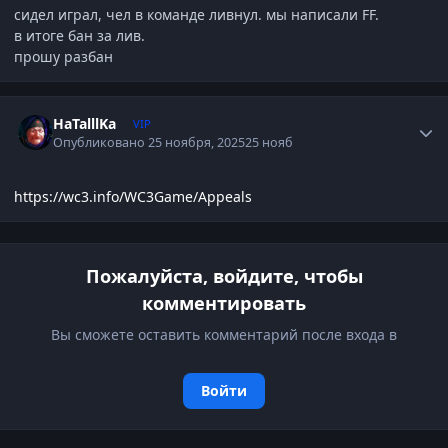
сидел играл, чел в команде ливнул. мы написали FF.
в итоге бан за лив.
прошу разбан
Author stats
HaTalllKa
VIP
Опубликовано
25 ноября, 2025
25 нояб
https://wc3.info/WC3Game/Appeals
Пожалуйста, войдите, чтобы
комментировать
Вы сможете оставить комментарий после входа в
Войти