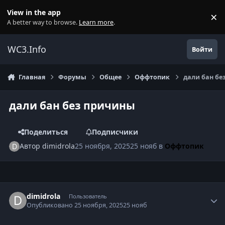
Перейти к содержанию
View in the app
×
Di
A better way to browse.
Learn more
.
WC3.Info
Войти
Главная
Форумы
Общее
Оффтопик
дали бан бе
дали бан без причины
Поделиться
Подписчики
Автор
dimidrola
25 ноября, 2025
25 нояб
в
Оффтопик
Author stats
dimidrola
Пользователь
Опубликовано
25 ноября, 2025
25 нояб