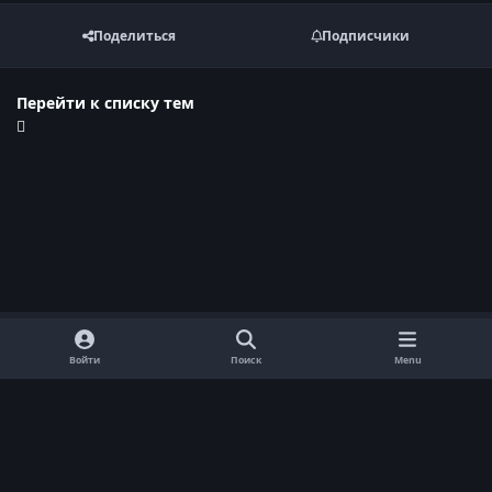
Поделиться
Подписчики
Перейти к списку тем
Войти
Поиск
Menu
Обратная связь
Cookie-файлы
Договор оферты
Политика конфиденциальности