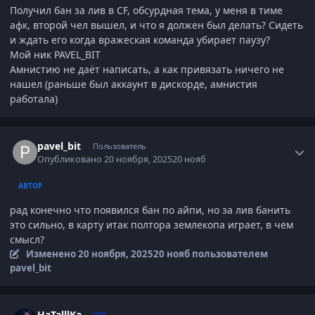
Получил бан за лив в CF, обсурдная тема, у меня в тиме
афк, второй чел вышел, и что я должен был делать? Сидеть
и ждать его когда вражеская команда убирает паузу?
Мой ник PAVEL_BIT
Амнистию не даёт написать, а как привязать ничего не
нашел (раньше был аккаунт в дискорде, амнистия
работала)
Author stats
pavel_bit
Пользователь
Опубликовано
20 ноября, 2025
20 нояб
АВТОР
рад конечно что появился бан по айпи, но за лив банить
это сильно, в карту итак полтора землекопа играет, в чем
смысл?
Изменено
20 ноября, 2025
20 нояб
пользователем
pavel_bit
Author stats
HaTalllKa
VIP