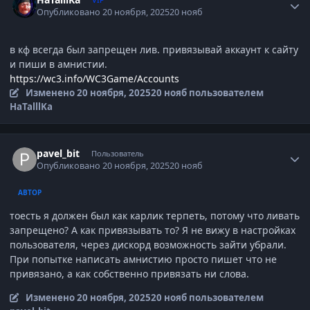
Опубликовано
20 ноября, 2025
20 нояб
в кф всегда был запрещен лив. привязывай аккаунт к сайту
и пиши в амнистии.
https://wc3.info/WC3Game/Accounts
Изменено
20 ноября, 2025
20 нояб
пользователем
HaTalllKa
Author stats
pavel_bit
Пользователь
Опубликовано
20 ноября, 2025
20 нояб
АВТОР
тоесть я должен был как карлик терпеть, потому что ливать
запрещено? А как привязывать то? Я не вижу в настройках
пользователя, через дискорд возможность зайти убрали.
При попытке написать амнистию просто пишет что не
привязано, а как собственно привязать ни слова.
Изменено
20 ноября, 2025
20 нояб
пользователем