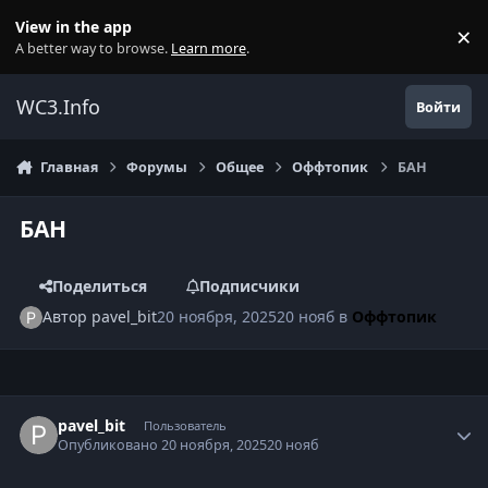
Перейти к содержанию
View in the app
×
Di
A better way to browse.
Learn more
.
WC3.Info
Войти
Главная
Форумы
Общее
Оффтопик
БАН
БАН
Поделиться
Подписчики
Автор
pavel_bit
20 ноября, 2025
20 нояб
в
Оффтопик
Author stats
pavel_bit
Пользователь
Опубликовано
20 ноября, 2025
20 нояб