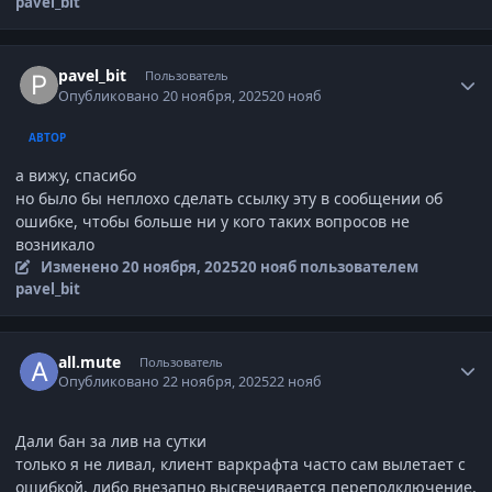
pavel_bit
Author stats
pavel_bit
Пользователь
Опубликовано
20 ноября, 2025
20 нояб
АВТОР
а вижу, спасибо
но было бы неплохо сделать ссылку эту в сообщении об
ошибке, чтобы больше ни у кого таких вопросов не
возникало
Изменено
20 ноября, 2025
20 нояб
пользователем
pavel_bit
Author stats
all.mute
Пользователь
Опубликовано
22 ноября, 2025
22 нояб
Дали бан за лив на сутки
только я не ливал, клиент варкрафта часто сам вылетает с
ошибкой, либо внезапно высвечивается переподключение,