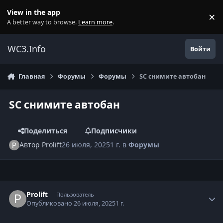
Перейти к содержанию
View in the app
×
Di
A better way to browse.
Learn more
.
WC3.Info
Войти
Главная
Форумы
Форумы
SC снимите автобан
SC снимите автобан
Поделиться
Подписчики
Автор
Prolift
26 июля, 2025
1 г.
в
Форумы
Author stats
Prolift
Пользователь
Опубликовано
26 июля, 2025
1 г.