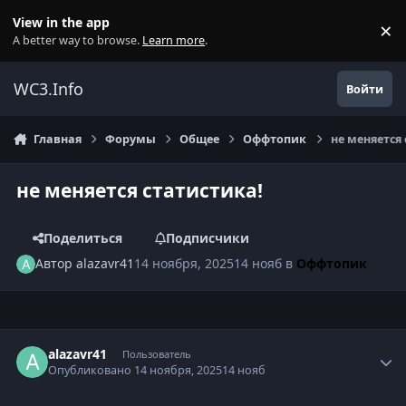
Перейти к содержанию
View in the app
×
Di
A better way to browse.
Learn more
.
WC3.Info
Войти
Главная
Форумы
Общее
Оффтопик
не меняется
не меняется статистика!
Поделиться
Подписчики
Автор
alazavr41
14 ноября, 2025
14 нояб
в
Оффтопик
Author stats
alazavr41
Пользователь
Опубликовано
14 ноября, 2025
14 нояб