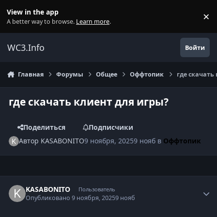
Перейти к содержанию
View in the app
×
Di
A better way to browse.
Learn more
.
WC3.Info
Войти
Главная
Форумы
Общее
Оффтопик
где скачать
где скачать клиент для игры?
Поделиться
Подписчики
Автор
KASABONITO
9 ноября, 2025
9 нояб
в
Оффтопик
Author stats
KASABONITO
Пользователь
Опубликовано
9 ноября, 2025
9 нояб