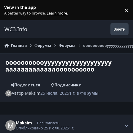
Перейти к содержанию
View in the app
×
Di
A better way to browse.
Learn more
.
WC3.Info
Войти
Главная
Форумы
Форумы
ооооооооооуууууууууууу
ооооооооооууууууууууууууууууу
аааааааааааалоооооооооо
Поделиться
Подписчики
Автор
Maksim
25 июля, 2025
1 г.
в
Форумы
Author stats
Maksim
Пользователь
Опубликовано
25 июля, 2025
1 г.