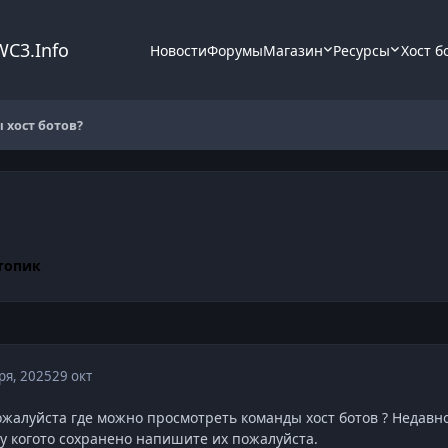
WC3.Info
Новости
Форумы
Магазин
Ресурсы
Хост б
 хост ботов?
топик
ря, 2025
29 окт
ожалуйста где можно просмотреть команды хост ботов ? Недавно
 у когото сохранено напишите их пожалуйста.