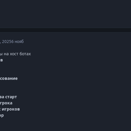
, 2025
6 нояб
ы на хост ботах
ов
осование
 за старт
игрока
ех игроков
ор