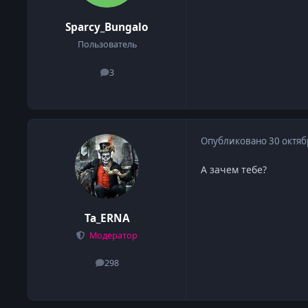
Sparcy_Bungalo
Пользователь
3
сообщения
Опубликовано
30 октяб
А зачем тебе?
Ta_ERNA
Модератор
298
сообщения