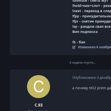
!unmute - снять мут
!hold+ник+слот - рез
!next - переход в сле
!fpp - принудительн
!fpr - снятие прину
!sp - рандом свап все
Вип подписка
!b - бан
Изменено
6 ноября
4 недели спустя...
Опубликовано
3 декабр
а почему HO2 prem дае
C.93