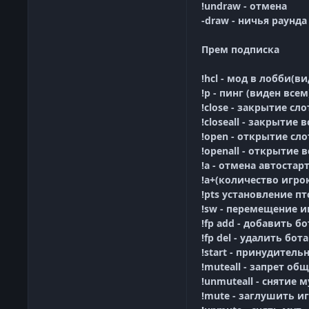
!undraw - отмена
-draw - ничья раунда
Прем подписка
!hcl - мод в лобби(в
!p - пинг (виден всем
!close - закрытие сло
!closeall - закрытие 
!open - открытие сло
!openall - открытие 
!a - отмена автостар
!a+(количество игро
!pts установление пт
!sw - перемещение и
!fp add - добавить бо
!fp del - удалить бота
!start - принудитель
!muteall - запрет об
!unmuteall - снятие 
!mute - заглушить и