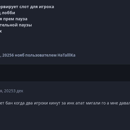
ервирует слот для игрока
д лобби
ая прем пауза
дительной паузы
х
, 2025
6 нояб
пользователем HaTalllKa
я, 2025
3 дек
т бан когда два игроки кинут за инк апат мигали го а мне дава