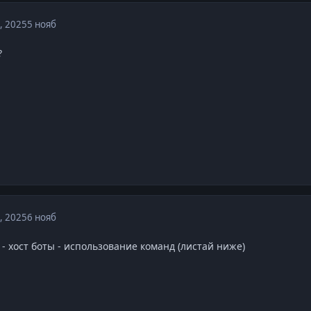
, 2025
5 нояб
?
, 2025
6 нояб
 - хост боты - использование команд (листай ниже)