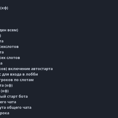
 (кф)
иден всем)
)
та
всехслотов
та
всех слотов
та
ков) включение автостарта
с для входа в лобби
гроков по слотам
та (кф)
 (кф)
ный старт бота
щего чата
мута общего чата
грока