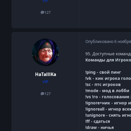
VIP
127
сообщения
Опубликовано
6 ноября
95. Доступные команд
Команды для Игрок
!ping - свой пинг
HaTalllKa
!vk - кик игрока гол
VIP
!sc - птс игроков
!mode - мод в лобби
127
сообщения
!vs !го - голосование
!ignore+ник - игнор 
!ignoreall - игнор вс
!unignore - снять игн
!ff - сдаться
!draw - ничья