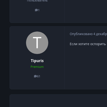
Пользователь
1
сообщения
Опубликовано
4 декабр
Если хотите оспорить 
Tipuris
Premium
61
сообщения