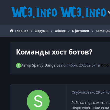
Перейти к содержанию
Главная
Форумы
Общее
Оффтопик
Команды
Команды хост ботов?
Автор
Sparcy_Bungalo
29 октября, 2025
29 окт
в
Офф
Опубликовано
29 октяб
Ребята, подскажите п
недоступен. Или если