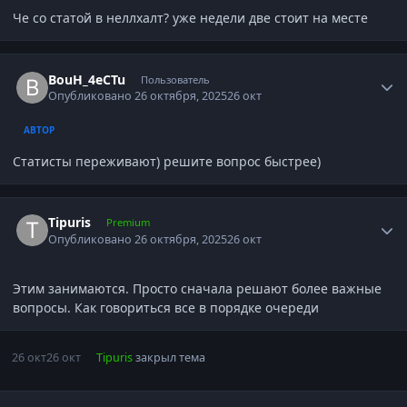
Че со статой в неллхалт? уже недели две стоит на месте
Author stats
BouH_4eCTu
Пользователь
Опубликовано
26 октября, 2025
26 окт
АВТОР
Статисты переживают) решите вопрос быстрее)
Author stats
Tipuris
Premium
Опубликовано
26 октября, 2025
26 окт
Этим занимаются. Просто сначала решают более важные
вопросы. Как говориться все в порядке очереди
26 окт
26 окт
Tipuris
закрыл тема