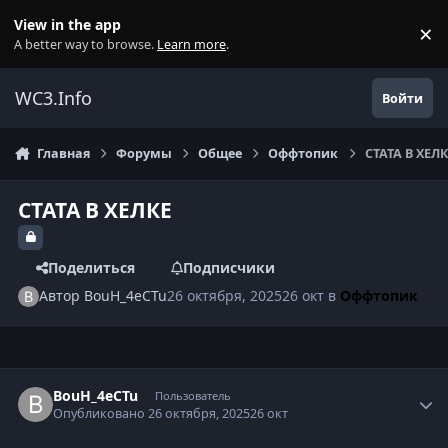
Перейти к содержанию
View in the app
×
Di
A better way to browse.
Learn more
.
WC3.Info
Войти
Главная
Форумы
Общее
Оффтопик
СТАТА В ХЕЛК
СТАТА В ХЕЛКЕ
Поделиться
Подписчики
Автор
BouH_4eCTu
26 октября, 2025
26 окт
в
Оффтопик
Author stats
BouH_4eCTu
Пользователь
Опубликовано
26 октября, 2025
26 окт