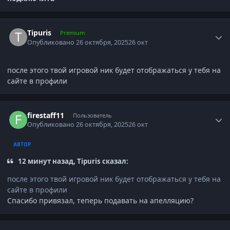
Author stats
Tipuris
Premium
Опубликовано
26 октября, 2025
26 окт
после этого твой игровой ник будет отображаться у тебя на
сайте в профили
Author stats
firestaff11
Пользователь
Опубликовано
26 октября, 2025
26 окт
АВТОР
12 минут назад, Tipuris сказал:
после этого твой игровой ник будет отображаться у тебя на
сайте в профили
Спасибо привязал, теперь подавать на апелляцию?
Author stats