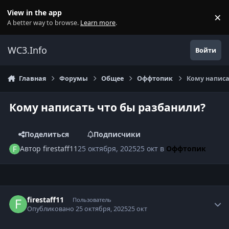
Перейти к содержанию
View in the app
×
Di
A better way to browse.
Learn more
.
WC3.Info
Войти
Главная
Форумы
Общее
Оффтопик
Кому написа
Кому написать что бы разбанили?
Поделиться
Подписчики
Автор
firestaff11
25 октября, 2025
25 окт
в
Оффтопик
Author stats
firestaff11
Пользователь
Опубликовано
25 октября, 2025
25 окт