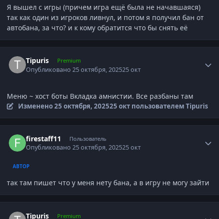
Я вышел с игры (причем игра ещё была не начавшаяся)
так как один из игроков ливнул, и потом я получил бан от
автобана, за что? и к кому обратится что бы снять её
Author stats
Tipuris
Premium
Опубликовано
25 октября, 2025
25 окт
Меню ~ хост боты Вкладка амнистии. Все разбаны там
Изменено
25 октября, 2025
25 окт
пользователем Tipuris
Author stats
firestaff11
Пользователь
Опубликовано
25 октября, 2025
25 окт
АВТОР
так там пишет что у меня нету бана, а в игру не могу зайти
Author stats
Tipuris
Premium