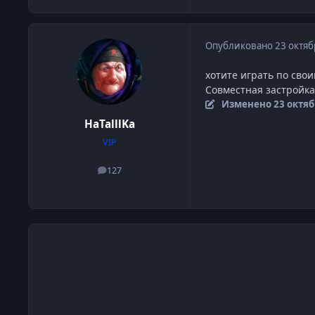
Опубликовано
23 октяб
хотите играть по свои
Совместная застройка
Изменено
23 октяб
HaTalllKa
VIP
127
сообщения