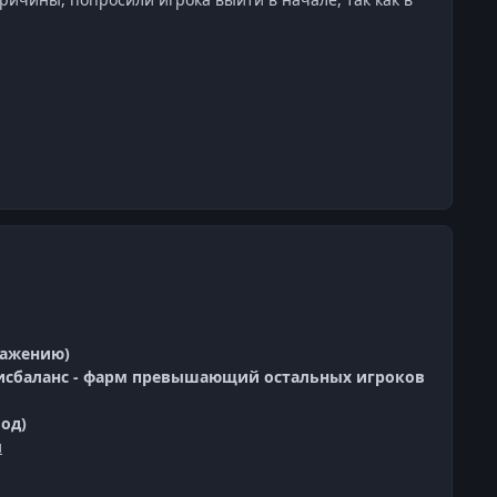
ражению)
 дисбаланс - фарм превышающий остальных игроков
мод)
ы