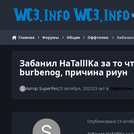
Перейти к содержанию
Главная
Форумы
Общее
Оффтопик
Забанил 
Забанил HaTalllKa за то 
burbenog, причина риун
Автор
SuperPes
23 октября, 2025
23 окт
в
Оффтопик
Опубликовано
23 октяб
Забанил HaTalllKa за 