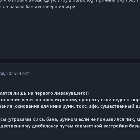
 а он раздал баны и завершил игру
ря, 2025
23 окт
ается лишь на первого ливанувшего))
копление денег во вред игровому процессу если ведет к по
вания (основания для кика руин, токс, афк, существенный
сы (угрозами кика, бана, руином если не понравился пик, 
ущественному дисбалансу путем совместной застройки баз