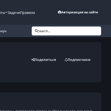
оты
Задачи
Правила
Авторизация на сайте
риун
Search...
Поделиться
Подписчики
причины, попросили игрока выйти в начале, так как в