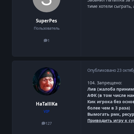
тиме хотели сыграть,
SuperPes
Пользователь
1
сообщения
Опубликовано
23 октяб
104. Запрещено:
Лив (жалоба приним
АФК (в том числе на
Кик игрока без осно
HaTalllKa
более чем в 3 раза)
VIP
Вымогать рмк, ресур
Приводить игру к с
127
сообщения