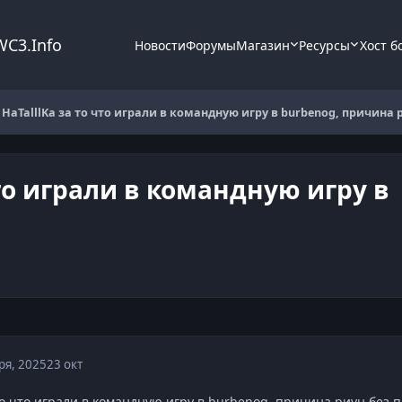
WC3.Info
Новости
Форумы
Магазин
Ресурсы
Хост б
HaTalllKa за то что играли в командную игру в burbenog, причина 
что играли в командную игру в
ря, 2025
23 окт
то что играли в командную игру в burbenog, причина риун без 